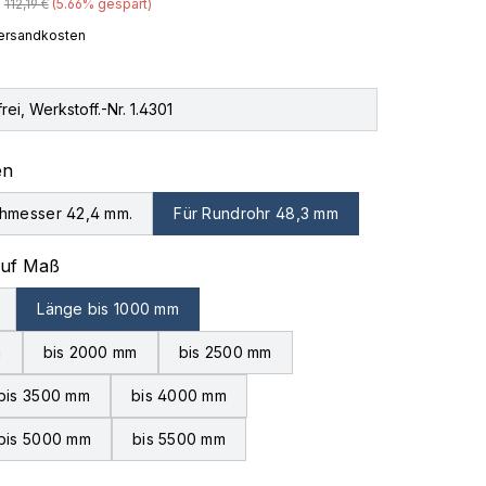
Regulärer Preis:
112,19 €
(5.66% gespart)
 Versandkosten
rei, Werkstoff.-Nr. 1.4301
auswählen
en
hmesser 42,4 mm.
Für Rundrohr 48,3 mm
auswählen
auf Maß
Länge bis 1000 mm
m
bis 2000 mm
bis 2500 mm
bis 3500 mm
bis 4000 mm
bis 5000 mm
bis 5500 mm