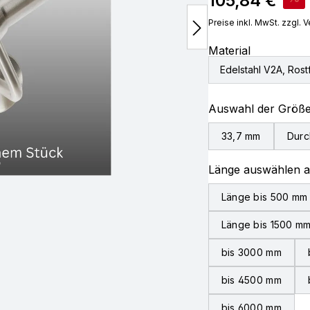
105,84 €
Preise inkl. MwSt. zzgl.
Material
Edelstahl V2A, Rostf
Auswahl der Größ
33,7 mm
Durc
Länge auswählen 
Länge bis 500 mm
Länge bis 1500 m
bis 3000 mm
bis 4500 mm
bis 6000 mm