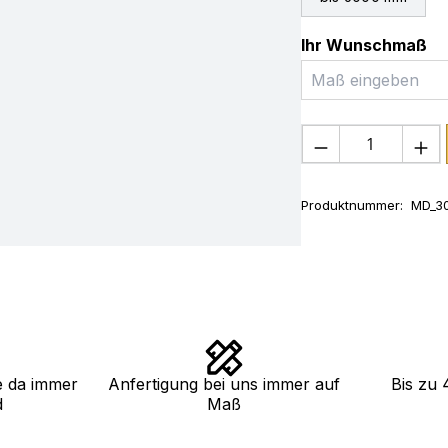
Ihr Wunschmaß
Produkt Anza
Produktnummer:
MD_30
e da immer
Anfertigung bei uns immer auf
Bis zu 
d
Maß