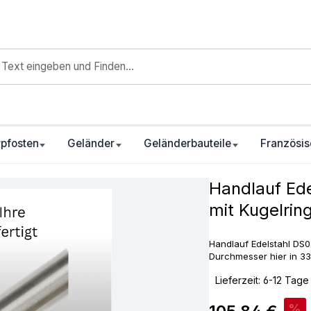
pfosten
Geländer
Geländerbauteile
Französis
Handlauf Ed
mit Kugelrin
Handlauf Edelstahl DS03
Durchmesser hier in 3
‣
Lieferzeit: 6-12 Tage
Verkaufspreis:
%