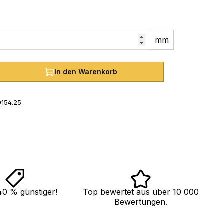
mm
hl: Gib den gewünschten Wert ein oder
In den Warenkorb
154.25
40 % günstiger!
Top bewertet aus über 10 000
Bewertungen.