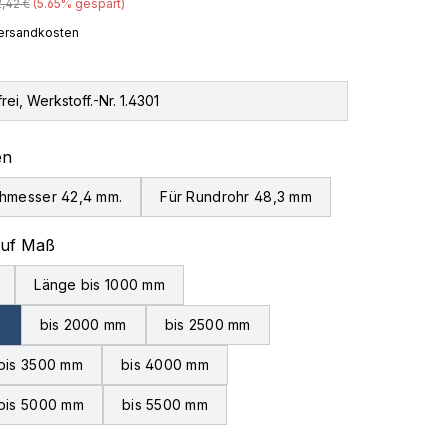
gulärer Preis:
,42 €
(5.65% gespart)
 Versandkosten
rei, Werkstoff.-Nr. 1.4301
auswählen
en
hmesser 42,4 mm.
Für Rundrohr 48,3 mm
auswählen
auf Maß
Länge bis 1000 mm
m
bis 2000 mm
bis 2500 mm
bis 3500 mm
bis 4000 mm
bis 5000 mm
bis 5500 mm