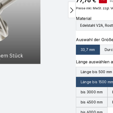
77,76 €
Re
82
Preise inkl. MwSt. zzgl.
Material
Edelstahl V2A, Rostf
Auswahl der Größ
33,7 mm
Durc
Länge auswählen 
Länge bis 500 mm
Länge bis 1500 m
bis 3000 mm
bis 4500 mm
bis 6000 mm