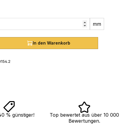
mm
hl: Gib den gewünschten Wert ein oder
In den Warenkorb
154.2
40 % günstiger!
Top bewertet aus über 10 000
Bewertungen.