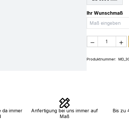
Ihr Wunschmaß
Produkt Anza
Produktnummer:
MD_30
e da immer
Anfertigung bei uns immer auf
Bis zu 
d
Maß