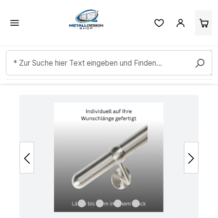
Kundenbewertungen & Erfahrungen. Mehr Infos anzeigen.
Zum Hauptinhalt springen
Bildergalerie überspringen