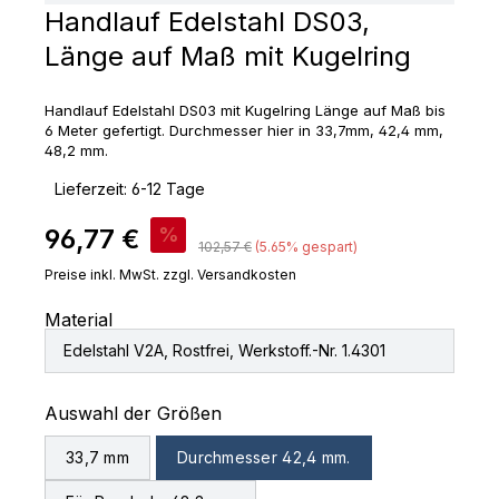
Handlauf Edelstahl DS03,
Länge auf Maß mit Kugelring
Handlauf Edelstahl DS03 mit Kugelring Länge auf Maß bis
6 Meter gefertigt. Durchmesser hier in 33,7mm, 42,4 mm,
48,2 mm.
‣
Lieferzeit: 6-12 Tage
Verkaufspreis:
96,77 €
%
Regulärer Preis:
102,57 €
(5.65% gespart)
Preise inkl. MwSt. zzgl. Versandkosten
Material
Edelstahl V2A, Rostfrei, Werkstoff.-Nr. 1.4301
auswählen
Auswahl der Größen
33,7 mm
Durchmesser 42,4 mm.