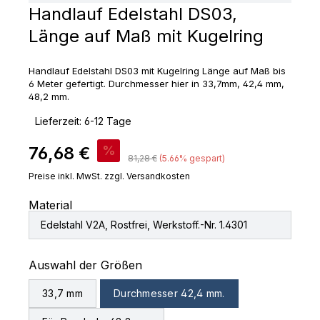
Handlauf Edelstahl DS03,
Länge auf Maß mit Kugelring
Handlauf Edelstahl DS03 mit Kugelring Länge auf Maß bis
6 Meter gefertigt. Durchmesser hier in 33,7mm, 42,4 mm,
48,2 mm.
‣
Lieferzeit: 6-12 Tage
Verkaufspreis:
76,68 €
%
Regulärer Preis:
81,28 €
(5.66% gespart)
Preise inkl. MwSt. zzgl. Versandkosten
Material
Edelstahl V2A, Rostfrei, Werkstoff.-Nr. 1.4301
auswählen
Auswahl der Größen
33,7 mm
Durchmesser 42,4 mm.