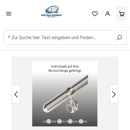
Kundenbewertungen & Erfahrungen. Mehr Infos anzeigen.
Zum Hauptinhalt springen
Bildergalerie überspringen