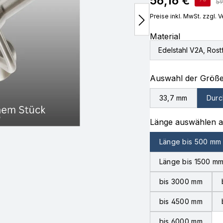
56,16 €
Re
59
Preise inkl. MwSt. zzgl.
Material
Edelstahl V2A, Rostf
Auswahl der Größ
33,7 mm
Durc
Länge auswählen 
Länge bis 500 mm
Länge bis 1500 m
bis 3000 mm
bis 4500 mm
bis 6000 mm