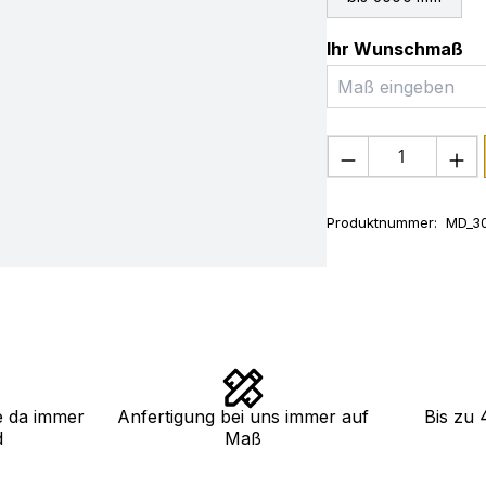
Ihr Wunschmaß
Produkt Anza
Produktnummer:
MD_30
e da immer
Anfertigung bei uns immer auf
Bis zu 
d
Maß