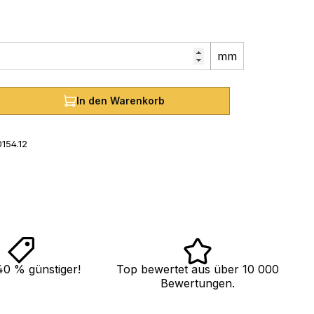
mm
hl: Gib den gewünschten Wert ein oder
In den Warenkorb
154.12
40 % günstiger!
Top bewertet aus über 10 000
Bewertungen.