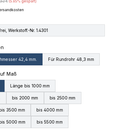
gulärer Preis:
,52 €
(5.65% gespart)
 Versandkosten
rei, Werkstoff.-Nr. 1.4301
auswählen
en
hmesser 42,4 mm.
Für Rundrohr 48,3 mm
auswählen
auf Maß
Länge bis 1000 mm
m
bis 2000 mm
bis 2500 mm
bis 3500 mm
bis 4000 mm
bis 5000 mm
bis 5500 mm