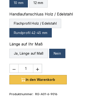
10 mm
12 mm
auswählen
Handlaufanschluss Holz / Edelstahl
Flachprofil Holz / Edelstahl
Rundprofil 42-45 mm
auswählen
Länge auf Ihr Maß
Ja, Länge auf Maß
Nein
Produkt Anzahl: Gib den gewünschten 
In den Warenkorb
Produktnummer:
RG-A01-6-9016