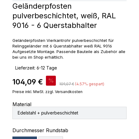
Geländerpfosten
pulverbeschichtet, weiß, RAL
9016 - 6 Querstabhalter
Geländerpfosten Vierkantrohr pulverbeschichtet für
Relinggeländer mit 6 Querstabhalter weiß RAL 9016
Aufgesetzte Montage. Passende Bauteile als Zubehör alle
bei uns im Shop erhältlich.
‣
Lieferzeit: 6-12 Tage
Verkaufspreis:
104,09 €
%
Regulärer Preis:
109,07 €
(4.57% gespart)
Preise inkl. MwSt. zzgl. Versandkosten
Material
Edelstahl + pulverbeschichtet
auswählen
Durchmesser Rundstab