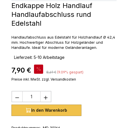
Endkappe Holz Handlauf
Handlaufabschluss rund
Edelstahl
Handlaufabschluss aus Edelstahl für Holzhandlauf Ø 42,4
mm. Hochwertiger Abschluss für Holzgeländer und
Handläufe. Ideal für moderne Geländeranlagen.
‣
Lieferzeit: 5-10 Arbeitstage
Verkaufspreis:
7,90 €
%
Regulärer Preis:
8,69 €
(9.09% gespart)
Preise inkl. MwSt. zzgl. Versandkosten
Produkt Anzahl: Gib den gewünschten 
In den Warenkorb
Produktnummer:
MD_30166