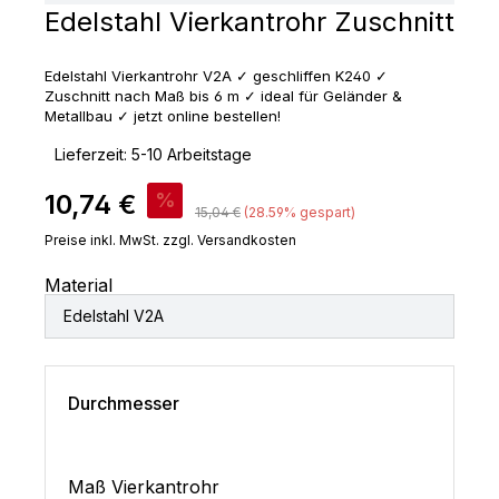
Edelstahl Vierkantrohr Zuschnitt
Edelstahl Vierkantrohr V2A ✓ geschliffen K240 ✓
Zuschnitt nach Maß bis 6 m ✓ ideal für Geländer &
Metallbau ✓ jetzt online bestellen!
‣
Lieferzeit: 5-10 Arbeitstage
Verkaufspreis:
10,74 €
%
Regulärer Preis:
15,04 €
(28.59% gespart)
Preise inkl. MwSt. zzgl. Versandkosten
Material
Edelstahl V2A
Durchmesser
Maß Vierkantrohr