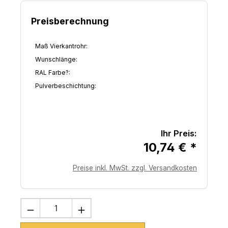
7
6
Preisberechnung
Maß Vierkantrohr:
Wunschlänge:
RAL Farbe?:
Pulverbeschichtung:
Ihr Preis:
10,74 € *
Preise inkl. MwSt. zzgl. Versandkosten
Produkt Anzahl: Gib den gewünschten 