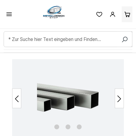
Kundenbewertungen & Erfahrungen. Mehr Infos anzeigen.
Zum Hauptinhalt springen
Bildergalerie überspringen