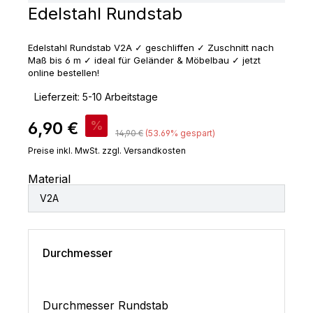
Edelstahl Rundstab
Edelstahl Rundstab V2A ✓ geschliffen ✓ Zuschnitt nach
Maß bis 6 m ✓ ideal für Geländer & Möbelbau ✓ jetzt
online bestellen!
‣
Lieferzeit: 5-10 Arbeitstage
Verkaufspreis:
6,90 €
%
Regulärer Preis:
14,90 €
(53.69% gespart)
Preise inkl. MwSt. zzgl. Versandkosten
Material
V2A
Durchmesser
Durchmesser Rundstab