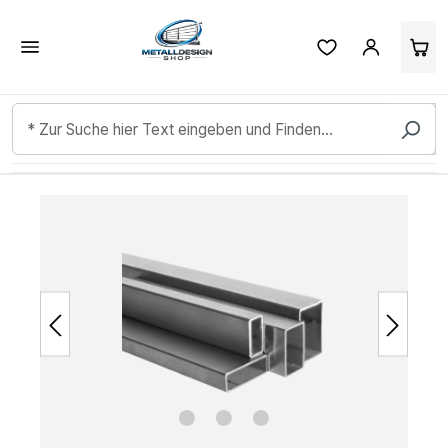
Kundenbewertungen & Erfahrungen. Mehr Infos anzeigen.
Zum Hauptinhalt springen
Bildergalerie überspringen