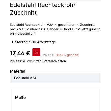
Edelstahl Rechteckrohr
Zuschnitt
Edelstahl Rechteckrohr V2A ✓ geschliffen ✓ Zuschnitt
nach Maß ✓ ideal für Geländer & Handlauf ✓ jetzt günstig
online bestellen!
‣
Lieferzeit: 5-10 Arbeitstage
Verkaufspreis:
17,46 €
%
Regulärer Preis:
24,45 €
(28.59% gespart)
Preise inkl. MwSt. zzgl. Versandkosten
Material
Edelstahl V2A
Maße