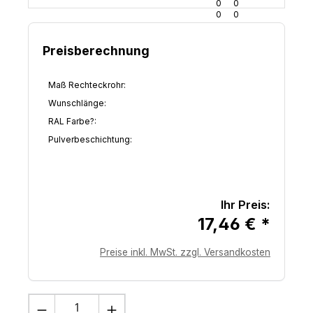
0
0
0
0
7
6
Preisberechnung
Maß Rechteckrohr:
Wunschlänge:
RAL Farbe?:
Pulverbeschichtung:
Ihr Preis:
17,46 € *
Preise inkl. MwSt. zzgl. Versandkosten
Produkt Anzahl: Gib den gewünschten 