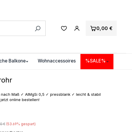
0,00 €
che Balkone
Wohnaccessoires
%SALE%
rohr
 nach Maß ✓ AlMgSi 0,5 ✓ pressblank ✓ leicht & stabil
etzt online bestellen!
ulärer Preis:
90 €
(53.69% gespart)