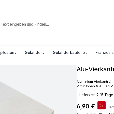
pfosten
Geländer
Geländerbauteile
Französis
Alu-Vierkant
Aluminium Vierkantrohr
✓ für Innen & Außen ✓ j
‣
Lieferzeit: 9-15 Tage
Verkaufspreis:
6,90 €
%
Reg
14,