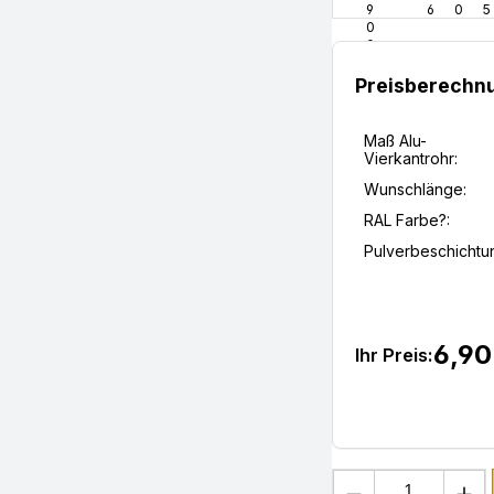
9
6
0
5
0
0
5
Preisberechn
Maß Alu-
Vierkantrohr:
Wunschlänge:
RAL Farbe?:
Pulverbeschichtu
6,90
Ihr Preis:
Produkt Anza