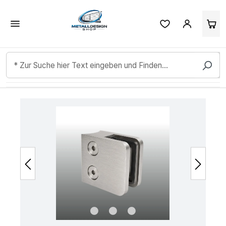
Kundenbewertungen & Erfahrungen. Mehr Infos anzeigen.
Zum Hauptinhalt springen
Bildergalerie überspringen