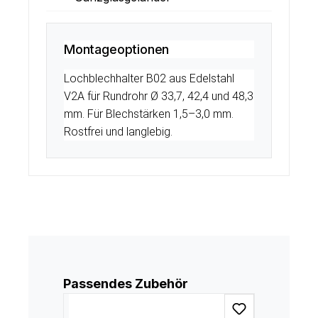
Montageoptionen
Lochblechhalter B02 aus Edelstahl
V2A für Rundrohr Ø 33,7, 42,4 und 48,3
mm. Für Blechstärken 1,5–3,0 mm.
Rostfrei und langlebig.
Produktgalerie überspringen
Passendes Zubehör