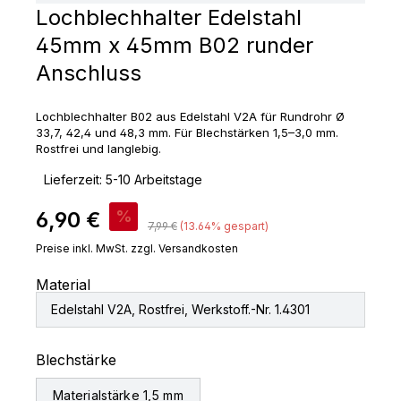
Lochblechhalter Edelstahl
45mm x 45mm B02 runder
Anschluss
Lochblechhalter B02 aus Edelstahl V2A für Rundrohr Ø
33,7, 42,4 und 48,3 mm. Für Blechstärken 1,5–3,0 mm.
Rostfrei und langlebig.
‣
Lieferzeit: 5-10 Arbeitstage
Verkaufspreis:
6,90 €
%
Regulärer Preis:
7,99 €
(13.64% gespart)
Preise inkl. MwSt. zzgl. Versandkosten
Material
Edelstahl V2A, Rostfrei, Werkstoff.-Nr. 1.4301
auswählen
Blechstärke
Materialstärke 1,5 mm