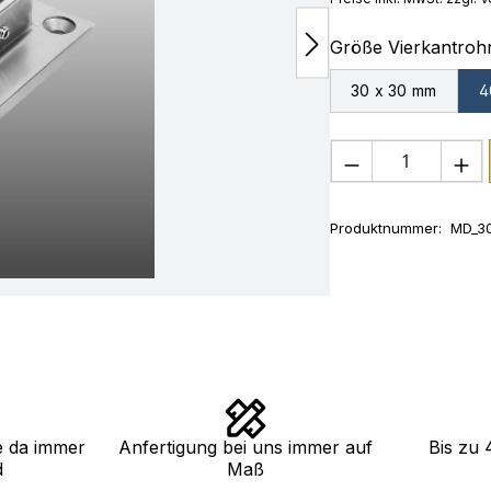
Größe Vierkantroh
30 x 30 mm
4
Produkt Anza
Produktnummer:
MD_30
e da immer
Anfertigung bei uns immer auf
Bis zu 
d
Maß