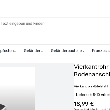
pfosten
Geländer
Geländerbauteile
Französis
Vierkantrohr
Bodenanschl
Vierkantrohr-Edelstah
‣
Lieferzeit: 5-10 Arbe
18,99 €
Regulärer Preis:
Preise inkl. MwSt. zzgl.