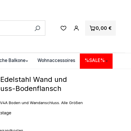
0,00 €
che Balkone
Wohnaccessoires
%SALE%
 Edelstahl Wand und
uss-Bodenflansch
l V4A Boden und Wandanschluss. Alle Größen
itstage
 Versandkosten