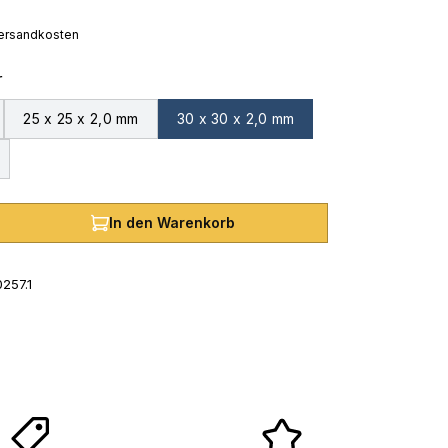
 Versandkosten
auswählen
r
25 x 25 x 2,0 mm
30 x 30 x 2,0 mm
hl: Gib den gewünschten Wert ein oder
In den Warenkorb
257.1