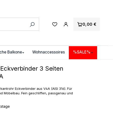
0,00 €
che Balkone
Wohnaccessoires
%SALE%
 Eckverbinder 3 Seiten
4A
erkantrohr Eckverbinder aus V4A (AISI 316). Für
nd Möbelbau. Fein geschliffen, passgenau und
itstage