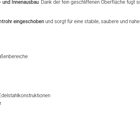
 und Innenausbau
. Dank der fein geschliffenen Oberfläche fügt s
antrohr eingeschoben
und sorgt für eine stabile, saubere und nah
Außenbereiche
Edelstahlkonstruktionen
r