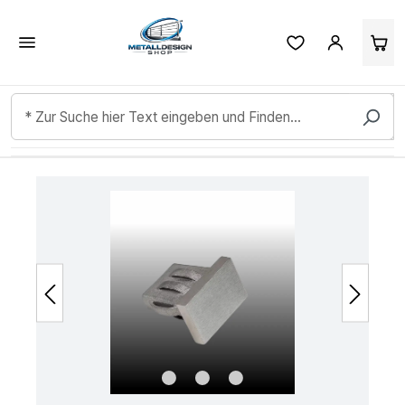
Kundenbewertungen & Erfahrungen. Mehr Infos anzeigen.
Zum Hauptinhalt springen
Bildergalerie überspringen