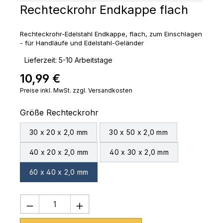
Rechteckrohr Endkappe flach
Rechteckrohr-Edelstahl Endkappe, flach, zum Einschlagen
- für Handläufe und Edelstahl-Geländer
‣
Lieferzeit: 5-10 Arbeitstage
10,99 €
Regulärer Preis:
Preise inkl. MwSt. zzgl. Versandkosten
auswählen
Größe Rechteckrohr
30 x 20 x 2,0 mm
30 x 50 x 2,0 mm
40 x 20 x 2,0 mm
40 x 30 x 2,0 mm
60 x 40 x 2,0 mm
Produkt Anzahl: Gib den gewünschten 