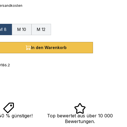
 Versandkosten
uswählen
M 8
M 10
M 12
hl: Gib den gewünschten Wert ein oder
In den Warenkorb
186.2
40 % günstiger!
Top bewertet aus über 10 000
Bewertungen.