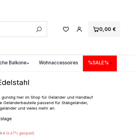
0,00 €
che Balkone
Wohnaccessoires
%SALE%
delstahl
l günstig hier im Shop für Geländer und Handlauf
lle Geländerbauteile passend für Stabgeländer,
lgeländer und vieles mehr an.
itstage
ulärer Preis:
5 €
(6.67% gespart)