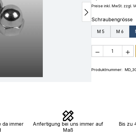
Preise inkl. MwSt. zzgl.
a
Schraubengrösse
M 5
M 6
Produkt Anza
Produktnummer:
MD_30
e da immer
Anfertigung bei uns immer auf
Bis zu 
d
Maß