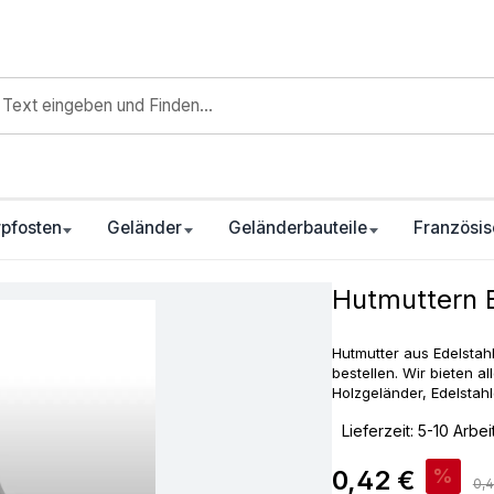
pfosten
Geländer
Geländerbauteile
Französis
Hutmuttern E
Hutmutter aus Edelstah
bestellen. Wir bieten a
Holzgeländer, Edelstah
‣
Lieferzeit: 5-10 Arbe
Verkaufspreis:
0,42 €
%
Reg
0,4