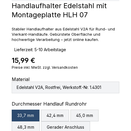
Handlaufhalter Edelstahl mit
Montageplatte HLH 07
Stabiler Handlaufhalter aus Edelstahl V2A für Rund- und
Vierkant-Handläufe. Gebürstete Oberfläche und
hochwertige Verarbeitung – jetzt online kaufen.
‣
Lieferzeit: 5-10 Arbeitstage
15,99 €
Regulärer Preis:
Preise inkl. MwSt. zzgl. Versandkosten
Material
Edelstahl V2A, Rostfrei, Werkstoff.-Nr. 1.4301
auswählen
Durchmesser Handlauf Rundrohr
33,7 mm
42,4 mm
45,0 mm
48,3 mm
Gerader Anschluss