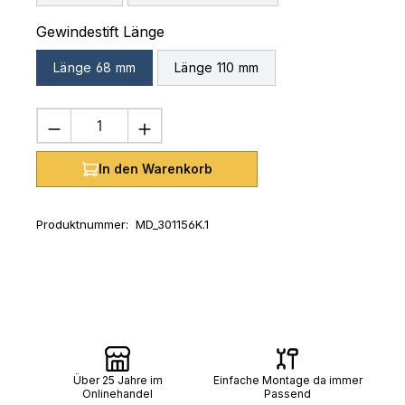
auswählen
Gewindestift Länge
Länge 68 mm
Länge 110 mm
Produkt Anzahl: Gib den gewünschten 
In den Warenkorb
Produktnummer:
MD_301156K.1
Über 25 Jahre im
Einfache Montage da immer
Onlinehandel
Passend