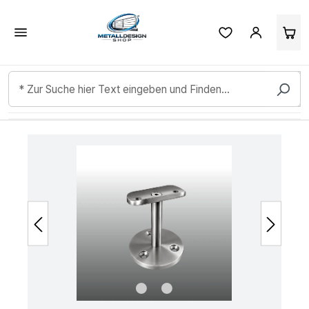
Kundenbewertungen & Erfahrungen. Mehr Infos anzeigen.
Zum Hauptinhalt springen
Bildergalerie überspringen