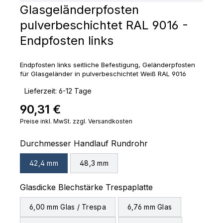
Glasgeländerpfosten
pulverbeschichtet RAL 9016 -
Endpfosten links
Endpfosten links seitliche Befestigung, Geländerpfosten
für Glasgeländer in pulverbeschichtet Weiß RAL 9016
‣
Lieferzeit: 6-12 Tage
90,31 €
Regulärer Preis:
Preise inkl. MwSt. zzgl. Versandkosten
auswählen
Durchmesser Handlauf Rundrohr
42,4 mm
48,3 mm
auswählen
Glasdicke Blechstärke Trespaplatte
6,00 mm Glas / Trespa
6,76 mm Glas