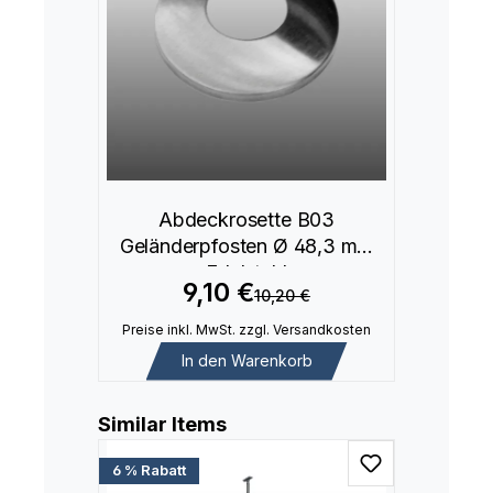
Abdeckrosette B03
Geländerpfosten Ø 48,3 mm
Edelstahl
9,10 €
10,20 €
Preise inkl. MwSt. zzgl. Versandkosten
In den Warenkorb
Produktgalerie überspringen
Similar Items
6 % Rabatt