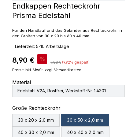
Endkappen Rechteckrohr
Prisma Edelstahl
Für den Handlauf und das Geländer aus Rechteckrohr. in
den Größen von 30 x 20 bis 60 x 40 mm.
‣
Lieferzeit: 5-10 Arbeitstage
Verkaufspreis:
8,90 €
%
Regulärer Preis:
9,88 €
(9.92% gespart)
Preise inkl. MwSt. zzgl. Versandkosten
Material
Edelstahl V2A, Rostfrei, Werkstoff.-Nr. 1.4301
auswählen
Größe Rechteckrohr
30 x 20 x 2,0 mm
30 x 50 x 2,0 mm
40 x 30 x 2,0 mm
60 x 40 x 2,0 mm