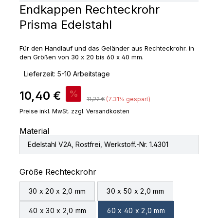
Endkappen Rechteckrohr
Prisma Edelstahl
Für den Handlauf und das Geländer aus Rechteckrohr. in
den Größen von 30 x 20 bis 60 x 40 mm.
‣
Lieferzeit: 5-10 Arbeitstage
Verkaufspreis:
10,40 €
%
Regulärer Preis:
11,22 €
(7.31% gespart)
Preise inkl. MwSt. zzgl. Versandkosten
Material
Edelstahl V2A, Rostfrei, Werkstoff.-Nr. 1.4301
auswählen
Größe Rechteckrohr
30 x 20 x 2,0 mm
30 x 50 x 2,0 mm
40 x 30 x 2,0 mm
60 x 40 x 2,0 mm