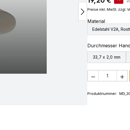
19,20 €
Re
20
Preise inkl. MwSt. zzgl.
Material
Edelstahl V2A, Rostf
Durchmesser Hand
33,7 x 2,0 mm
Produkt Anza
Produktnummer:
MD_3