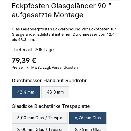
Eckpfosten Glasgeländer 90 °
aufgesetzte Montage
Glas Geländerpfosten Eckverbindung 90° Eckpfosten für
Glasgeländer Edelstahl mit einen Durchmesser von 42,4
bis 48,3 mm.
‣
Lieferzeit: 9-15 Tage
79,39 €
Regulärer Preis:
Preise inkl. MwSt. zzgl. Versandkosten
auswählen
Durchmesser Handlauf Rundrohr
42,4 mm
48,3 mm
auswählen
Glasdicke Blechstärke Trespaplatte
6,00 mm Glas / Trespa
6,76 mm Glas
8,00 mm Glas / Trespa
8,76 mm Glas