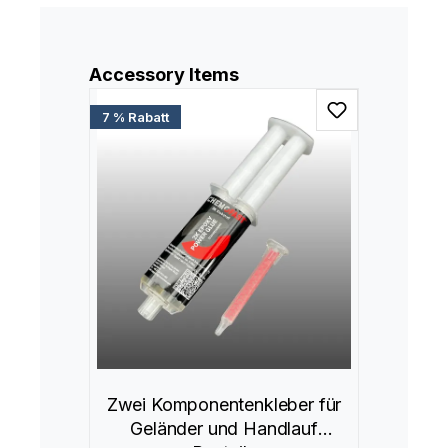
Produktgalerie überspringen
Accessory Items
7 % Rabatt
Zwei Komponentenkleber für
Geländer und Handlauf