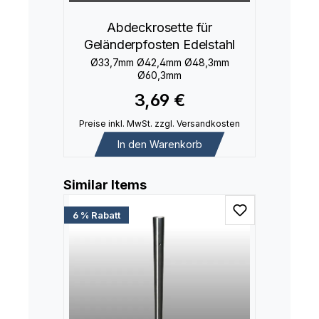
Abdeckrosette für
Geländerpfosten Edelstahl
Ø33,7mm Ø42,4mm Ø48,3mm
Ø60,3mm
3,69 €
Preise inkl. MwSt. zzgl. Versandkosten
In den Warenkorb
Produktgalerie überspringen
Similar Items
6 % Rabatt