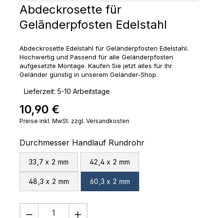
Abdeckrosette für
Geländerpfosten Edelstahl
Abdeckrosette Edelstahl für Geländerpfosten Edelstahl.
Hochwertig und Passend für alle Geländerpfosten
aufgesetzte Montage. Kaufen Sie jetzt alles für Ihr
Geländer günstig in unserem Geländer-Shop.
‣
Lieferzeit: 5-10 Arbeitstage
10,90 €
Regulärer Preis:
Preise inkl. MwSt. zzgl. Versandkosten
auswählen
Durchmesser Handlauf Rundrohr
33,7 x 2 mm
42,4 x 2 mm
48,3 x 2 mm
60,3 x 2 mm
Produkt Anzahl: Gib den gewünschten 