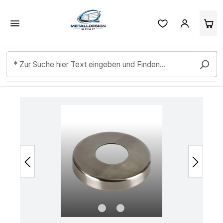
Kundenbewertungen & Erfahrungen. Mehr Infos anzeigen.
Zum Hauptinhalt springen
Bildergalerie überspringen