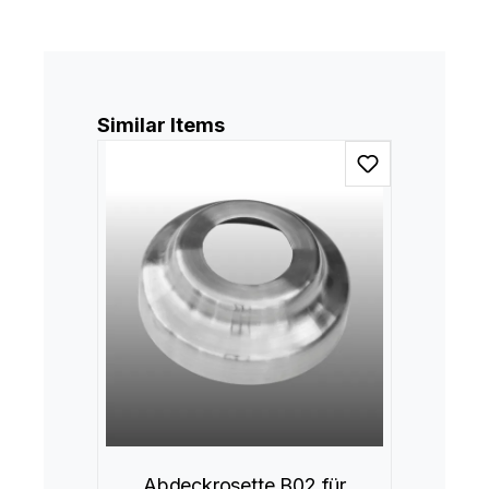
Produktgalerie überspringen
Similar Items
Abdeckrosette B02 für