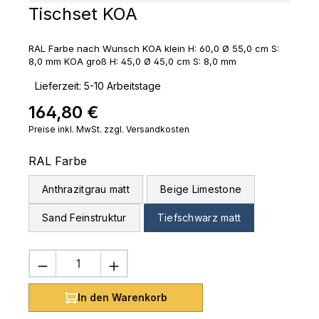
Tischset KOA
RAL Farbe nach Wunsch KOA klein H: 60,0 Ø 55,0 cm S:
8,0 mm KOA groß H: 45,0 Ø 45,0 cm S: 8,0 mm
‣
Lieferzeit: 5-10 Arbeitstage
164,80 €
Regulärer Preis:
Preise inkl. MwSt. zzgl. Versandkosten
auswählen
RAL Farbe
Anthrazitgrau matt
Beige Limestone
Sand Feinstruktur
Tiefschwarz matt
Produkt Anzahl: Gib den gewünschten 
In den Warenkorb