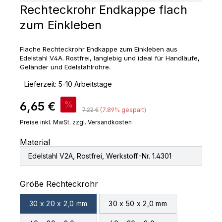
Rechteckrohr Endkappe flach
zum Einkleben
Flache Rechteckrohr Endkappe zum Einkleben aus
Edelstahl V4A. Rostfrei, langlebig und ideal für Handläufe,
Geländer und Edelstahlrohre.
‣
Lieferzeit: 5-10 Arbeitstage
Verkaufspreis:
6,65 €
%
Regulärer Preis:
7,22 €
(7.89% gespart)
Preise inkl. MwSt. zzgl. Versandkosten
Material
Edelstahl V2A, Rostfrei, Werkstoff.-Nr. 1.4301
auswählen
Größe Rechteckrohr
30 x 20 x 2,0 mm
30 x 50 x 2,0 mm