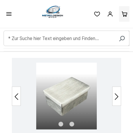
Kundenbewertungen & Erfahrungen. Mehr Infos anzeigen.
Zum Hauptinhalt springen
Bildergalerie überspringen