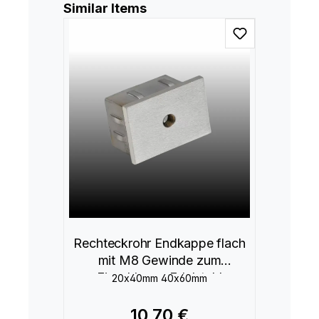
Produktgalerie überspringen
Similar Items
Rechteckrohr Endkappe flach
mit M8 Gewinde zum
Einschlagen Edelstahl
20x40mm 40x60mm
10,70 €