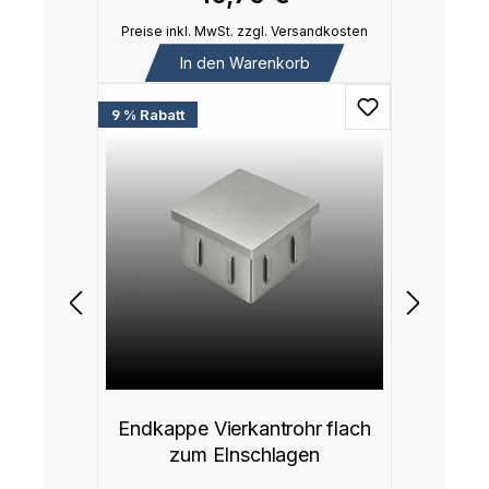
Preise inkl. MwSt. zzgl. Versandkosten
In den Warenkorb
9 % Rabatt
Endkappe Vierkantrohr flach
zum EInschlagen