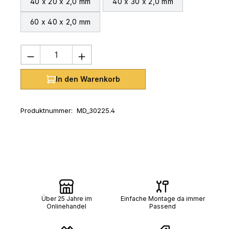
40 x 20 x 2,0 mm
40 x 30 x 2,0 mm
60 x 40 x 2,0 mm
Produkt Anzahl: Gib den gewünschten 
In den Warenkorb
Produktnummer:
MD_30225.4
Über 25 Jahre im
Einfache Montage da immer
Onlinehandel
Passend