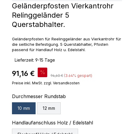
Geländerpfosten Vierkantrohr
Relinggeländer 5
Querstabhalter.
Geländerpfosten für Reelinggeländer aus Vierkantrohr für
die seitliche Befestigung. 5 Querstabhalter, Pfosten
passend für Handlauf Holz u. Edelstahl.
‣
Lieferzeit: 9-15 Tage
Verkaufspreis:
91,16 €
%
Regulärer Preis:
94,60 €
(3.64% gespart)
Preise inkl. MwSt. zzgl. Versandkosten
auswählen
Durchmesser Rundstab
10 mm
12 mm
auswählen
Handlaufanschluss Holz / Edelstahl